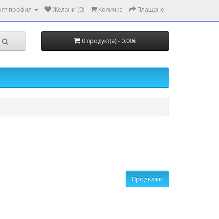
ят профил
Желани (0)
Количка
Плащане
0 продукт(а) - 0.00€
Продължи