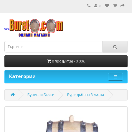
0 продукт(а) - 0.00€
Категории
Бурета и Бъчви
Буре дъбово 3 литра